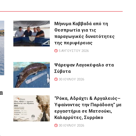
Μήνυμα Καββαδά από τη
Θεσπρωτία για τις
παραγωγικές δυνατότητες
της περιφέρειας
5 ΑΥΓΟΎΣΤΟΥ 2026
Ψάρεψαν Λαγοκέφαλο στα
Σύβοτα
30 ΙΟΥΛΊΟΥ 2026
α
“Ρόκα, Αδράχτι & Αργαλειός–
Υφαίνοντας την Παράδοση” με
εργαστήρια σε Ματσούκι,
Καλαρρύτες, Συρράκο
30 ΙΟΥΛΊΟΥ 2026
α