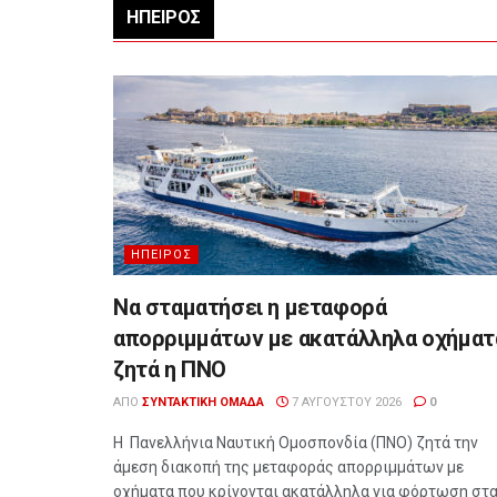
ΉΠΕΙΡΟΣ
ΉΠΕΙΡΟΣ
Να σταματήσει η μεταφορά
απορριμμάτων με ακατάλληλα οχήματ
ζητά η ΠΝΟ
ΑΠΌ
ΣΥΝΤΑΚΤΙΚΉ ΟΜΆΔΑ
7 ΑΥΓΟΎΣΤΟΥ 2026
0
Η Πανελλήνια Ναυτική Ομοσπονδία (ΠΝΟ) ζητά την
άμεση διακοπή της μεταφοράς απορριμμάτων με
οχήματα που κρίνονται ακατάλληλα για φόρτωση στ