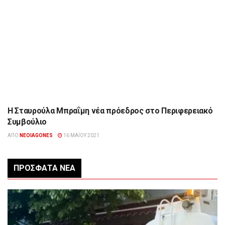
Η Σταυρούλα Μπραΐμη νέα πρόεδρος στο Περιφερειακό
ΉΠΕΙΡΟΣ
Συμβούλιο
ΑΠΌ
NEOIAGONES
16 ΜΑΪ́ΟΥ 2021
ΠΡΌΣΦΑΤΑ ΝΈΑ