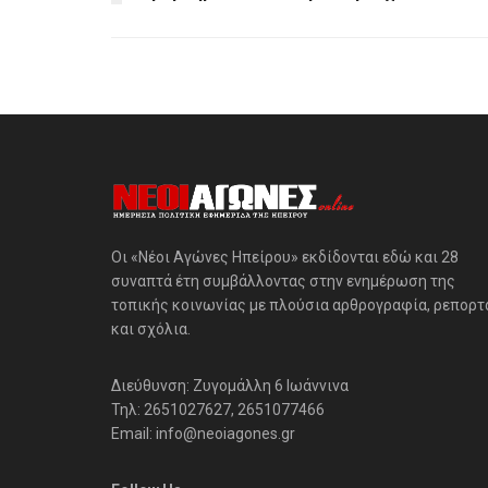
Οι «Νέοι Αγώνες Ηπείρου» εκδίδονται εδώ και 28
συναπτά έτη συμβάλλοντας στην ενημέρωση της
τοπικής κοινωνίας με πλούσια αρθρογραφία, ρεπορτ
και σχόλια.
Διεύθυνση: Ζυγομάλλη 6 Ιωάννινα
Τηλ: 2651027627, 2651077466
Email: info@neoiagones.gr