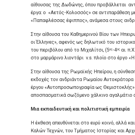
αίθουσας της Δωδώνης, όπου προβάλλεται αντίσ
έργα: ο «Αετός-Κολοσσός» σε αντιπαράθεση με
«Παπαφλέσσας έφιππος», ανάμεσα στους ανδρ
Στην αίθουσα του Καθημερινού Βίου των Ηπειρ
οι Έλληνες», αφενός ως δηλωτικό του ιστορικ
του περιβόλου από το Μιχαλίτσι, (5
-4
αι. π.
ος
ος
στο μαρμάρινο λιοντάρι v.s. πλοίο στο έργο «Η 
Στην αίθουσα της Ρωμαϊκής Ηπείρου, η σύνθεση
εκδοχές τον ανδριάντα Ρωμαίου Αυτοκράτορα 
έργου «Αυτοπροσωπογραφία ως Θεμιστοκλής» 
αποσπασματικά σωζόμενο χάλκινο αγαλμάτιο α
Μια εκπαιδευτική και πολιτιστική εμπειρία
Η έκθεση απευθύνεται στο ευρύ κοινό, αλλά κα
Καλών Τεχνών, του Τμήματος Ιστορίας και Αρχ