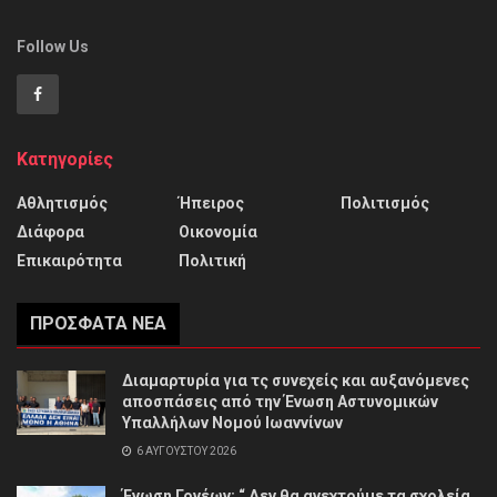
Follow Us
Κατηγορίες
Αθλητισμός
Ήπειρος
Πολιτισμός
Διάφορα
Οικονομία
Επικαιρότητα
Πολιτική
ΠΡΌΣΦΑΤΑ ΝΈΑ
Διαμαρτυρία για τς συνεχείς και αυξανόμενες
αποσπάσεις από την Ένωση Αστυνομικών
Υπαλλήλων Νομού Ιωαννίνων
6 ΑΥΓΟΎΣΤΟΥ 2026
Ένωση Γονέων: “ Δεν θα ανεχτούμε τα σχολεία