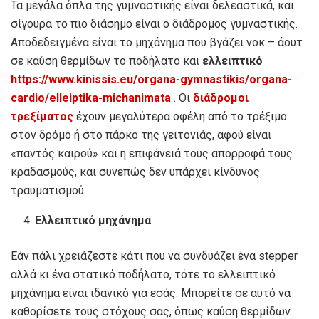
Τα μεγάλα όπλα της γυμναστικής είναι δελεαστικά, και
σίγουρα το πιο διάσημο είναι ο διάδρομος γυμναστικής.
Αποδεδειγμένα είναι το μηχάνημα που βγάζει νοκ – άουτ
σε καύση θερμίδων το ποδήλατο και
ελλειπτικό
https://www.kinissis.eu/organa-gymnastikis/organa-
cardio/elleiptika-michanimata
. Οι
διάδρομοι
τρεξίματος
έχουν μεγαλύτερα οφέλη από το τρέξιμο
στον δρόμο ή στο πάρκο της γειτονιάς, αφού είναι
«παντός καιρού» και η επιφάνειά τους απορροφά τους
κραδασμούς, και συνεπώς δεν υπάρχει κίνδυνος
τραυματισμού.
Ελλειπτικό μηχάνημα
Εάν πάλι χρειάζεστε κάτι που να συνδυάζει ένα stepper
αλλά κι ένα στατικό ποδήλατο, τότε το ελλειπτικό
μηχάνημα είναι ιδανικό για εσάς. Μπορείτε σε αυτό να
καθορίσετε τους στόχους σας, όπως καύση θερμίδων