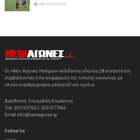
6 ΑΥΓΟΎΣΤΟΥ 2026
Οι «Νέοι Αγώνες Ηπείρου» εκδίδονται εδώ και 28 συναπτά έτη
συμβάλλοντας στην ενημέρωση της τοπικής κοινωνίας με
πλούσια αρθρογραφία, ρεπορτάζ και σχόλια.
Διεύθυνση: Ζυγομάλλη 6 Ιωάννινα
Τηλ: 2651027627, 2651077466
Email: info@neoiagones.gr
Follow Us