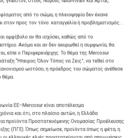
 ως γνωστόν, στους Νομούς Ιωαννίνων και Άρτας.
ηφίσματος από το σώμα, η πλειοψηφία δεν έκανε
ι στον προς τον τόνο: καταγγελία ή προβληματισμός…
αι αμφίβολο αν θα ισχύσει, καθώς από το
τήριο. Ακόμα και αν δεν ακυρωθεί η συμφωνία, θα
αι, είπε ο Περιφερειάρχης. Το θέμα της Mercosur
άταξη “Ήπειρος Όλον Τόπος να Ζεις”, να τεθεί στο
 κανονισμού ωστόσο, η πρόεδρος του σώματος ανέθεσε
 θέμα.
φωνία ΕΕ–Mercosur είναι αποτέλεσμα
όνια και ότι, στο πλαίσιο αυτών, η Ελλάδα
για προϊόντα Προστατευόμενης Ονομασίας Προέλευσης
ξης (ΠΓΕ). Όπως σημείωσε, προϊόντα όπως η φέτα, η
ι οι ελληνικές ελιές προστατεύονται από απομιμήσεις