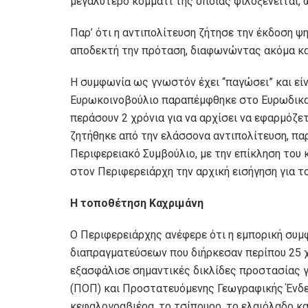
μεγαλύτερο κομμάτι της οποίας φιλοξενείται,
Παρ’ ότι η αντιπολίτευση ζήτησε την έκδοση ψ
αποδεκτή την πρόταση, διαφωνώντας ακόμα κα
Η συμφωνία ως γνωστόν έχει “παγώσει” και είν
Ευρωκοινοβούλιο παραπέμφθηκε στο Ευρωδικασ
περάσουν 2 χρόνια για να αρχίσει να εφαρμόζετ
ζητήθηκε από την ελάσσονα αντιπολίτευση, παρ
Περιφερειακό Συμβούλιο, με την επίκληση του
στον Περιφερειάρχη την αρχική εισήγηση για το
Η τοποθέτηση Καχριμάνη
Ο Περιφερειάρχης ανέφερε ότι η εμπορική συμ
διαπραγματεύσεων που διήρκεσαν περίπου 25 χρ
εξασφάλισε σημαντικές δικλίδες προστασίας 
(ΠΟΠ) και Προστατευόμενης Γεωγραφικής Ένδει
κεφαλογραβιέρα, το τσίπουρο, το ελαιόλαδο κα