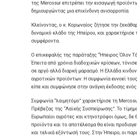
της Mercosur επιτρέπει την εισαγωγή προϊόντω
δημιουργώντας μια επικίνδυνη ανισορροπία.
Κλείνοντας, ο κ. Κορωναίος ζήτησε την ξεκάθα
δυναμικό κλάδο της Ηπείρου, και χαρακτήρισε 
συμφέροντα.
Ο επικεφαλής της παράταξης “Ήπειρος Όλον Τό
Έπειτα από χρόνια διαδοχικών κρίσεων, τόνισ
σε αργό αλλά διαρκή μαρασμό. Η Ελλάδα κινδυ
αγροτικών προϊόντων. Η συμφωνία ευνοεί τους
είπε και συμφώνησε στην ανάγκη έκδοσης ενό
Συμφωνία “λαιμητόμο” χαρακτήρισε τη Mercos
Πρέβεζας της “Λαϊκής Συσπείρωσης”. Το τίμημα
Ευρωπαίοι αγρότες και κτηνοτρόφοι όμως, δε 
προϊόντα και το αποτέλεσμα θα είναι προδιαγ
και τελικά εξόντωσή τους. Στην Ήπειρο, οι πα