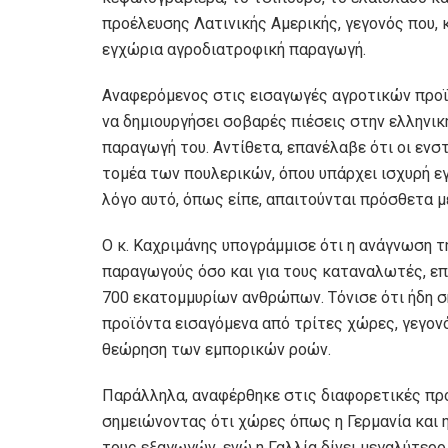
προέλευσης Λατινικής Αμερικής, γεγονός που, κ
εγχώρια αγροδιατροφική παραγωγή.
Αναφερόμενος στις εισαγωγές αγροτικών προϊό
να δημιουργήσει σοβαρές πιέσεις στην ελληνικ
παραγωγή του. Αντίθετα, επανέλαβε ότι οι ενσ
τομέα των πουλερικών, όπου υπάρχει ισχυρή εγ
λόγο αυτό, όπως είπε, απαιτούνται πρόσθετα 
Ο κ. Καχριμάνης υπογράμμισε ότι η ανάγνωση τ
παραγωγούς όσο και για τους καταναλωτές, επ
700 εκατομμυρίων ανθρώπων. Τόνισε ότι ήδη 
προϊόντα εισαγόμενα από τρίτες χώρες, γεγονό
θεώρηση των εμπορικών ροών.
Παράλληλα, αναφέρθηκε στις διαφορετικές πρ
σημειώνοντας ότι χώρες όπως η Γερμανία και η
τους εξαγωγών, ενώ η Γαλλία δίνει μεγαλύτερ