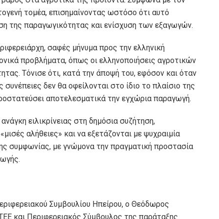
ωτογενή τομέα, επισημαίνοντας ωστόσο ότι αυτό
ηση της παραγωγικότητας και ενίσχυση των εξαγωγών.
ριφερειάρχη, σαφές μήνυμα προς την ελληνική
ρονικά προβλήματα, όπως οι ελληνοποιήσεις αγροτικών
ητας. Τόνισε ότι, κατά την άποψή του, εφόσον και όταν
 συνέπειες δεν θα οφείλονται στο ίδιο το πλαίσιο της
προστατεύσει αποτελεσματικά την εγχώρια παραγωγή.
ν ανάγκη ειλικρίνειας στη δημόσια συζήτηση,
«μισές αλήθειες» και να εξετάζονται με ψυχραιμία
 της συμφωνίας, με γνώμονα την πραγματική προστασία
γωγής.
εριφερειακού Συμβουλίου Ηπείρου, ο Θεόδωρος
ΩΤΕΕ και Περιφερειακός Σύμβουλος της παράταξης