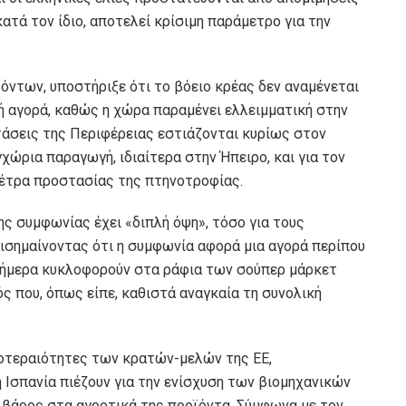
ατά τον ίδιο, αποτελεί κρίσιμη παράμετρο για την
ντων, υποστήριξε ότι το βόειο κρέας δεν αναμένεται
ή αγορά, καθώς η χώρα παραμένει ελλειμματική στην
τάσεις της Περιφέρειας εστιάζονται κυρίως στον
χώρια παραγωγή, ιδιαίτερα στην Ήπειρο, και για τον
μέτρα προστασίας της πτηνοτροφίας.
ης συμφωνίας έχει «διπλή όψη», τόσο για τους
ισημαίνοντας ότι η συμφωνία αφορά μια αγορά περίπου
σήμερα κυκλοφορούν στα ράφια των σούπερ μάρκετ
ς που, όπως είπε, καθιστά αναγκαία τη συνολική
οτεραιότητες των κρατών-μελών της ΕΕ,
 Ισπανία πιέζουν για την ενίσχυση των βιομηχανικών
ο βάρος στα αγροτικά της προϊόντα. Σύμφωνα με τον