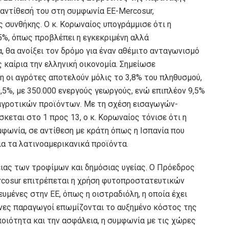
αντίθεσή του στη συμφωνία ΕΕ-Mercosur,
 συνθήκης. Ο κ. Κορωναίος υπογράμμισε ότι η
%, όπως προβλέπει η εγκεκριμένη αλλά
θα ανοίξει τον δρόμο για έναν αθέμιτο ανταγωνισμό
καίρια την ελληνική οικονομία. Σημείωσε
 οι αγρότες αποτελούν μόλις το 3,8% του πληθυσμού,
5%, με 350.000 ενεργούς γεωργούς, ενώ επιπλέον 9,5%
αγροτικών προϊόντων. Με τη σχέση εισαγωγών-
κεται στο 1 προς 13, ο κ. Κορωναίος τόνισε ότι η
μφωνία, σε αντίθεση με κράτη όπως η Ισπανία που
ια τα λατινοαμερικανικά προϊόντα.
ιας των τροφίμων και δημόσιας υγείας. Ο Πρόεδρος
rcosur επιτρέπεται η χρήση φυτοπροστατευτικών
υμένες στην ΕΕ, όπως η οιστραδιόλη, η οποία έχει
ηνες παραγωγοί επωμίζονται το αυξημένο κόστος της
οιότητα και την ασφάλεια, η συμφωνία με τις χώρες