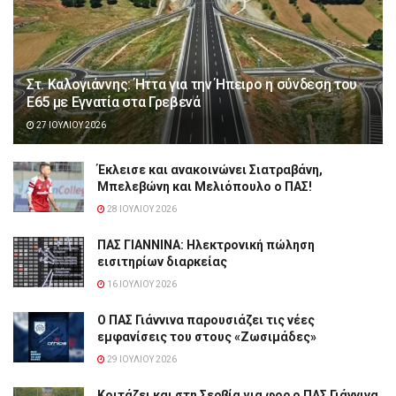
Στ. Καλογιάννης: Ήττα για την Ήπειρο η σύνδεση του
Ε65 με Εγνατία στα Γρεβενά
27 ΙΟΥΛΊΟΥ 2026
Έκλεισε και ανακοινώνει Σιατραβάνη,
Μπελεβώνη και Μελιόπουλο ο ΠΑΣ!
28 ΙΟΥΛΊΟΥ 2026
ΠΑΣ ΓΙΑΝΝΙΝΑ: Hλεκτρονική πώληση
εισιτηρίων διαρκείας
16 ΙΟΥΛΊΟΥ 2026
Ο ΠΑΣ Γιάννινα παρουσιάζει τις νέες
εμφανίσεις του στους «Ζωσιμάδες»
29 ΙΟΥΛΊΟΥ 2026
Κοιτάζει και στη Σερβία για φορ ο ΠΑΣ Γιάννινα