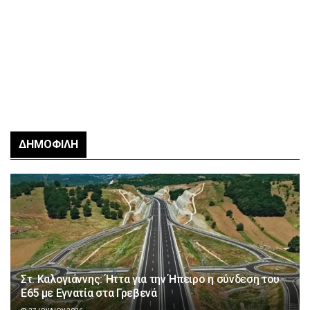
ΔΗΜΟΦΙΛΉ
Στ. Καλογιάννης: Ήττα για την Ήπειρο η σύνδεση του
Ε65 με Εγνατία στα Γρεβενά