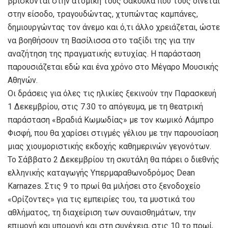
βρίσκονται στην ατομική τους σακούλα που τους δίνεται
στην είσοδο, τραγουδώντας, χτυπώντας καμπάνες,
δημιουργώντας τον άνεμο και ό,τι άλλο χρειάζεται, ώστε
να βοηθήσουν τη Βασίλισσα στο ταξίδι της για την
αναζήτηση της πραγματικής ευτυχίας. Η παράσταση
παρουσιάζεται εδώ και ένα χρόνο στο Μέγαρο Μουσικής
Αθηνών.
Οι δράσεις για όλες τις ηλικίες ξεκινούν την Παρασκευή
1 Δεκεμβρίου, στις 7.30 το απόγευμα, με τη θεατρική
παράσταση «Βραδιά Κωμωδίας» με τον κωμικό Λάμπρο
Φισφή, που θα χαρίσει στιγμές γέλιου με την παρουσίαση
μιας χιουμοριστικής εκδοχής καθημερινών γεγονότων.
Το Σάββατο 2 Δεκεμβρίου τη σκυτάλη θα πάρει ο διεθνής
ελληνικής καταγωγής Υπερμαραθωνοδρόμος Dean
Karnazes. Στις 9 το πρωί θα μιλήσει στο ξενοδοχείο
«Ορίζοντες» για τις εμπειρίες του, τα μυστικά του
αθλήματος, τη διαχείριση των συναισθημάτων, την
επιμονή και υπομονή και στη συνέχεια, στις 10 το πρωί,