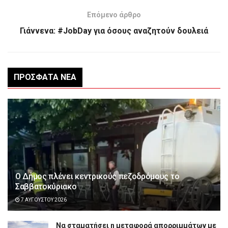
Επόμενο άρθρο
Γιάννενα: #JobDay για όσους αναζητούν δουλειά
ΠΡΌΣΦΑΤΑ ΝΈΑ
Ο Δήμος πλένει κεντρικούς πεζοδρόμους το
Σαββατοκύριακο
7 ΑΥΓΟΎΣΤΟΥ 2026
Να σταματήσει η μεταφορά απορριμμάτων με