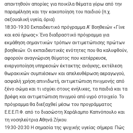
απαντηθούν απορίες για ποικίλα θέματα γύρω από την
παραμέληση και την κακοποίηση του παιδιού (π.χ.
σεξουαλική υγεία, όρια).
18:30-19:30 Εκπαιδευτικό πρόγραμμα Α’ Βοηθειών «Γίνε
και εσύ ήρωας»: Ένα διαδραστικό πρόγραμμα για
εκμάθηση σημαντικών τρόπων αντιμετώπισης πρώτων
βοηθειών. Οι εκπαιδευτικές ενότητες που θα καλυφθούν,
αφορούν αναγνώριση θύματος που κατέρρευσε,
ενεργοποίηση υπηρεσιών έκτακτης ανάγκης, εκτέλεση
θωρακικών συμπιέσεων και απελευθέρωση αεραγωγού,
ασφαλή χρήση απινιδωτή, αντιμετώπιση πνιγμονής από
ξένο σώμα και τι ισχύει στους ενήλικες, τα παιδιά και τα
βρέφη και αντιμετώπιση πνιγμού από υγρό στοιχείο. Το
πρόγραμμα θα διεξαχθεί μέσω του προγράμματος
Ε.Ε.Ε.Π.Φ. από το διασώστη Χαράλαμπο Καπνόπουλο και
τη νοσηλεύτρια Αθηνά Ζήκου.
19:30-20:30 Η σημασία της ψυχικής υγείας σήμερα: Πώς