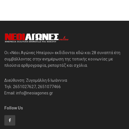
Οι «Νέοι Αγώνες Ηπείρου» εκδίδονται εδώ και 28 συναπτά έτη
συμβάλλοντας στην ενημέρωση της τοπικής κοινωνίας με
πλούσια αρθρογραφία, ρεπορτάζ και σχόλια.
Διεύθυνση: Ζυγομάλλη 6 Ιωάννινα
Τηλ: 2651027627, 2651077466
Email: info@neoiagones.gr
Follow Us