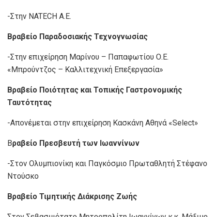
-Στην NATECH A.E.
Βραβείο Παραδοσιακής Τεχνογνωσίας
-Στην επιχείρηση Μαρίνου – Παπαφωτίου Ο.Ε.
«Μπρούντζος – Καλλιτεχνική Επεξεργασία»
Βραβείο Ποιότητας και Τοπικής Γαστρονομικής
Ταυτότητας
-Απονέμεται στην επιχείρηση Κασκάνη Αθηνά «Select»
Β
ραβείο Πρεσβευτή των Ιωαννίνων
-Στον Ολυμπιονίκη και Παγκόσμιο Πρωταθλητή Στέφανο
Ντούσκο
Βραβείο Τιμητικής Διάκρισης Ζωής
Στον Σεβασμιότατο Μητροπολίτη Ιωαννίνων κ.κ. Μάξιμο