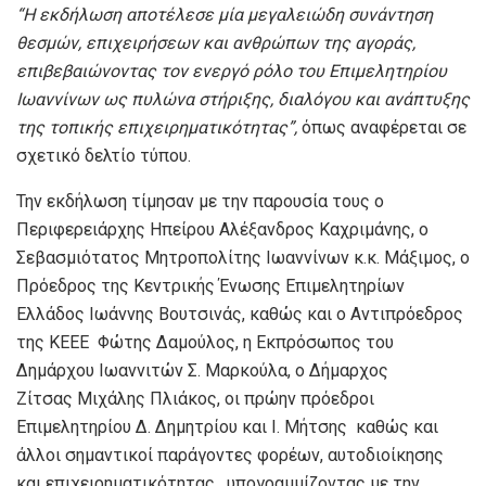
“
Η εκδήλωση αποτέλεσε μία μεγαλειώδη συνάντηση
θεσμών, επιχειρήσεων και ανθρώπων της αγοράς,
επιβεβαιώνοντας τον ενεργό ρόλο του Επιμελητηρίου
Ιωαννίνων ως πυλώνα στήριξης, διαλόγου και ανάπτυξης
της τοπικής επιχειρηματικότητας
”,
όπως αναφέρεται σε
σχετικό δελτίο τύπου.
Την εκδήλωση τίμησαν με την παρουσία τους ο
Περιφερειάρχης Ηπείρου Αλέξανδρος Καχριμάνης, ο
Σεβασμιότατος Μητροπολίτης Ιωαννίνων κ.κ. Μάξιμος, ο
Πρόεδρος της Κεντρικής Ένωσης Επιμελητηρίων
Ελλάδος Ιωάννης Βουτσινάς, καθώς και ο Αντιπρόεδρος
της ΚΕΕΕ Φώτης Δαμούλος, η Εκπρόσωπος του
Δημάρχου Ιωαννιτών Σ. Μαρκούλα, ο Δήμαρχος
Ζίτσας Μιχάλης Πλιάκος, οι πρώην πρόεδροι
Επιμελητηρίου Δ. Δημητρίου και Ι. Μήτσης καθώς και
άλλοι σημαντικοί παράγοντες φορέων, αυτοδιοίκησης
και επιχειρηματικότητας, υπογραμμίζοντας με την