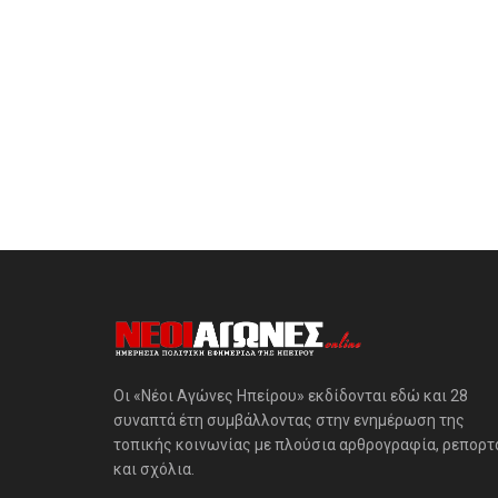
Οι «Νέοι Αγώνες Ηπείρου» εκδίδονται εδώ και 28
συναπτά έτη συμβάλλοντας στην ενημέρωση της
τοπικής κοινωνίας με πλούσια αρθρογραφία, ρεπορτ
και σχόλια.