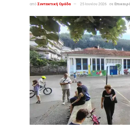
από
Συντακτική Ομάδα
25 Ιουνίου 2026
σε
Επικαιρ