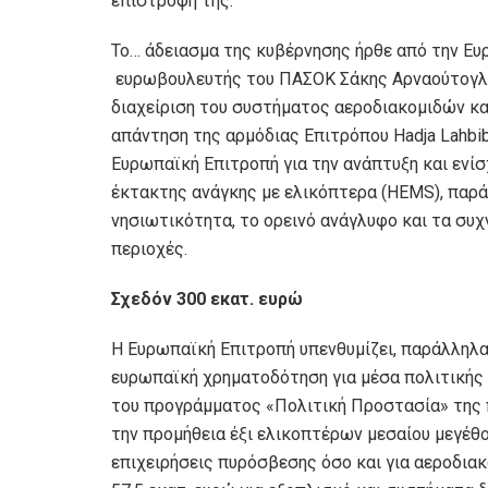
επιστροφή της.
Το… άδειασμα της κυβέρνησης ήρθε από την Ε
ευρωβουλευτής του ΠΑΣΟΚ Σάκης Αρναούτογλου
διαχείριση του συστήματος αεροδιακομιδών κα
απάντηση της αρμόδιας Επιτρόπου Hadja Lahbib,
Ευρωπαϊκή Επιτροπή για την ανάπτυξη και ενί
έκτακτης ανάγκης με ελικόπτερα (HEMS), παρά
νησιωτικότητα, το ορεινό ανάγλυφο και τα συ
περιοχές.
Σχεδόν 300 εκατ. ευρώ
Η Ευρωπαϊκή Επιτροπή υπενθυμίζει, παράλληλα,
ευρωπαϊκή χρηματοδότηση για μέσα πολιτικής 
του προγράμματος «Πολιτική Προστασία» της π
την προμήθεια έξι ελικοπτέρων μεσαίου μεγέθο
επιχειρήσεις πυρόσβεσης όσο και για αεροδιακ