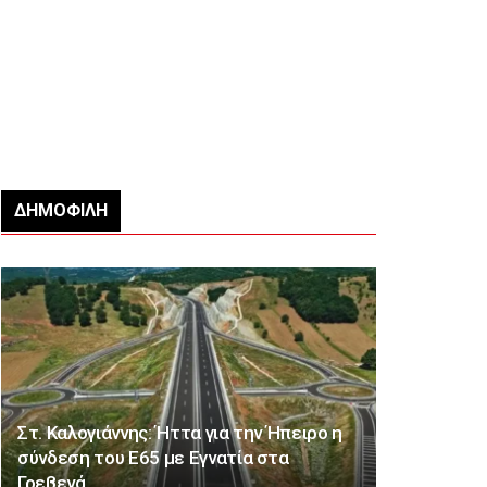
ΔΗΜΟΦΙΛΉ
Στ. Καλογιάννης: Ήττα για την Ήπειρο η
σύνδεση του Ε65 με Εγνατία στα
Γρεβενά