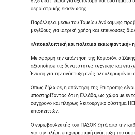
57,5 εκατ. ευρώ για εξοπλισμό και συστήματα 
αεροϊατρικής εκκένωσης.
Παράλληλα, μέσω του Ταμείου Ανάκαμψης προβ
μεγέθους για ιατρική χρήση και επείγουσες δια
«
Α
ποκαλυπτική και πολιτικά εκκωφαντική»
η
Με αφορμή την απάντηση της Κομισιόν, ο Σάκη
αξιοποίησε τις δυνατότητες τεχνικής και επι
Ένωση για την ανάπτυξη ενός ολοκληρωμένου 
Όπως δήλωσε, η απάντηση της Επιτροπής είναι
υποστηρίζοντας ότι η Ελλάδα, ως χώρα με έντο
σύγχρονο και πλήρως λειτουργικό σύστημα HE
επισκεπτών.
Ο ευρωβουλευτής του ΠΑΣΟΚ ζητά από την κυβ
για την πλήρη επιχειρησιακή ανάπτυξη του συ