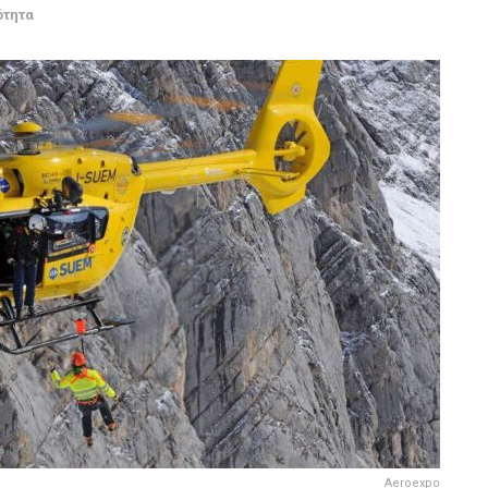
ότητα
Aeroexpo