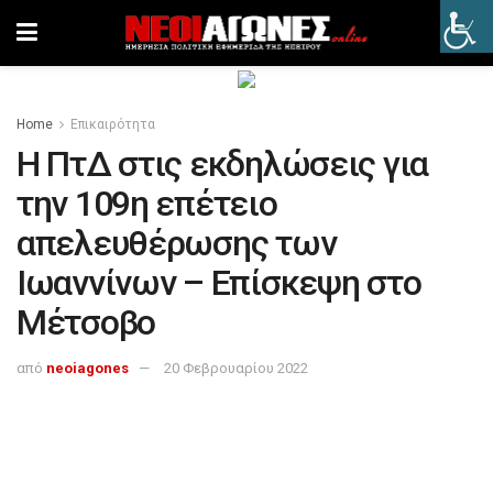
Home
Επικαιρότητα
Η ΠτΔ στις εκδηλώσεις για
την 109η επέτειο
απελευθέρωσης των
Ιωαννίνων – Επίσκεψη στο
Μέτσοβο
από
neoiagones
20 Φεβρουαρίου 2022