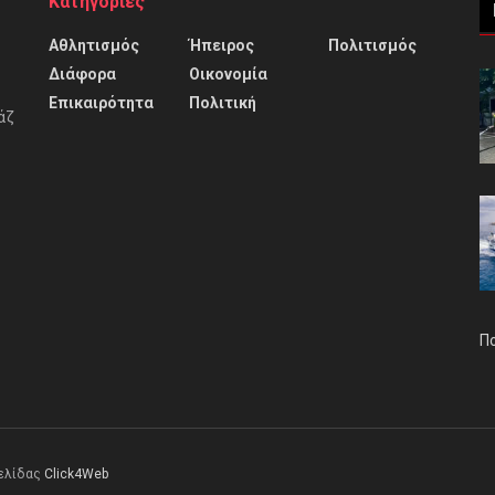
Κατηγορίες
Αθλητισμός
Ήπειρος
Πολιτισμός
Διάφορα
Οικονομία
Επικαιρότητα
Πολιτική
άζ
Π
σελίδας
Click4Web