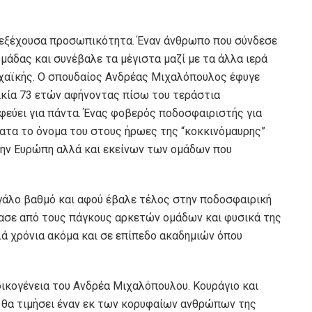
α εξέχουσα προσωπικότητα. Έναν άνθρωπο που σύνδεσε
μάδας και συνέβαλε τα μέγιστα μαζί με τα άλλα ιερά
χαϊκής. Ο σπουδαίος Ανδρέας Μιχαλόπουλος έφυγε
λικία 73 ετών αφήνοντας πίσω του τεράστια
φεύει για πάντα. Ένας φοβερός ποδοσφαιριστής για
ατα το όνομα του στους ήρωες της “κοκκινόμαυρης”
την Ευρώπη αλλά και εκείνων των ομάδων που
εγάλο βαθμό και αφού έβαλε τέλος στην ποδοσφαιρική
ρασε από τους πάγκους αρκετών ομάδων και φυσικά της
ά χρόνια ακόμα και σε επίπεδο ακαδημιών όπου
ικογένεια του Ανδρέα Μιχαλόπουλου. Κουράγιο και
 θα τιμήσει έναν εκ των κορυφαίων ανθρώπων της