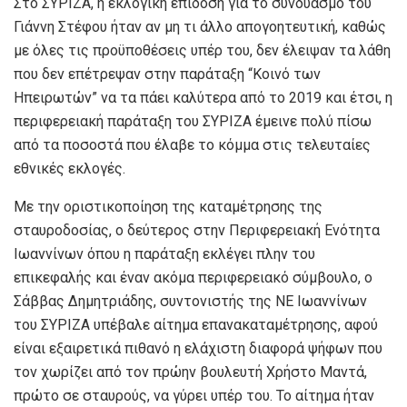
Στο ΣΥΡΙΖΑ, η εκλογική επίδοση για το συνδυασμό του
Γιάννη Στέφου ήταν αν μη τι άλλο απογοητευτική, καθώς
με όλες τις προϋποθέσεις υπέρ του, δεν έλειψαν τα λάθη
που δεν επέτρεψαν στην παράταξη “Κοινό των
Ηπειρωτών” να τα πάει καλύτερα από το 2019 και έτσι, η
περιφερειακή παράταξη του ΣΥΡΙΖΑ έμεινε πολύ πίσω
από τα ποσοστά που έλαβε το κόμμα στις τελευταίες
εθνικές εκλογές.
Με την οριστικοποίηση της καταμέτρησης της
σταυροδοσίας, ο δεύτερος στην Περιφερειακή Ενότητα
Ιωαννίνων όπου η παράταξη εκλέγει πλην του
επικεφαλής και έναν ακόμα περιφερειακό σύμβουλο, ο
Σάββας Δημητριάδης, συντονιστής της ΝΕ Ιωαννίνων
του ΣΥΡΙΖΑ υπέβαλε αίτημα επανακαταμέτρησης, αφού
είναι εξαιρετικά πιθανό η ελάχιστη διαφορά ψήφων που
τον χωρίζει από τον πρώην βουλευτή Χρήστο Μαντά,
πρώτο σε σταυρούς, να γύρει υπέρ του. Το αίτημα ήταν