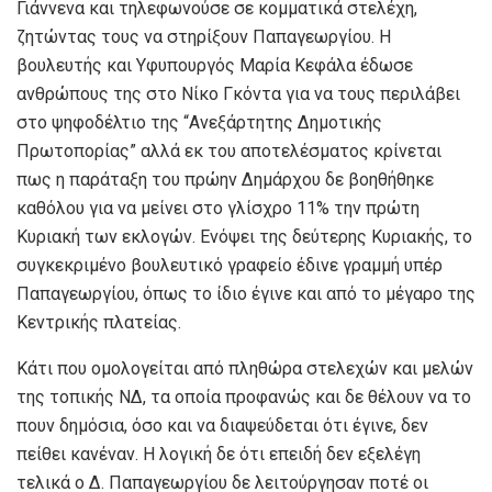
Γιάννενα και τηλεφωνούσε σε κομματικά στελέχη,
ζητώντας τους να στηρίξουν Παπαγεωργίου. Η
βουλευτής και Υφυπουργός Μαρία Κεφάλα έδωσε
ανθρώπους της στο Νίκο Γκόντα για να τους περιλάβει
στο ψηφοδέλτιο της “Ανεξάρτητης Δημοτικής
Πρωτοπορίας” αλλά εκ του αποτελέσματος κρίνεται
πως η παράταξη του πρώην Δημάρχου δε βοηθήθηκε
καθόλου για να μείνει στο γλίσχρο 11% την πρώτη
Κυριακή των εκλογών. Ενόψει της δεύτερης Κυριακής, το
συγκεκριμένο βουλευτικό γραφείο έδινε γραμμή υπέρ
Παπαγεωργίου, όπως το ίδιο έγινε και από το μέγαρο της
Κεντρικής πλατείας.
Κάτι που ομολογείται από πληθώρα στελεχών και μελών
της τοπικής ΝΔ, τα οποία προφανώς και δε θέλουν να το
πουν δημόσια, όσο και να διαψεύδεται ότι έγινε, δεν
πείθει κανέναν. Η λογική δε ότι επειδή δεν εξελέγη
τελικά ο Δ. Παπαγεωργίου δε λειτούργησαν ποτέ οι