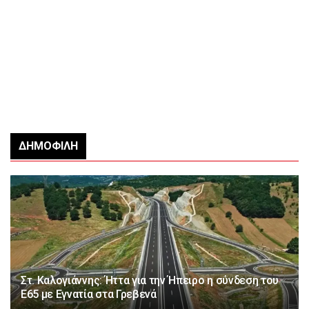
ΔΗΜΟΦΙΛΉ
Στ. Καλογιάννης: Ήττα για την Ήπειρο η σύνδεση του
Ε65 με Εγνατία στα Γρεβενά