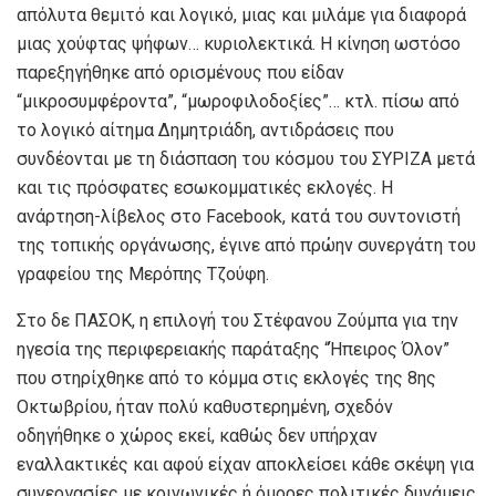
απόλυτα θεμιτό και λογικό, μιας και μιλάμε για διαφορά
μιας χούφτας ψήφων… κυριολεκτικά. Η κίνηση ωστόσο
παρεξηγήθηκε από ορισμένους που είδαν
“μικροσυμφέροντα”, “μωροφιλοδοξίες”… κτλ. πίσω από
το λογικό αίτημα Δημητριάδη, αντιδράσεις που
συνδέονται με τη διάσπαση του κόσμου του ΣΥΡΙΖΑ μετά
και τις πρόσφατες εσωκομματικές εκλογές. Η
ανάρτηση-λίβελος στο Facebook, κατά του συντονιστή
της τοπικής οργάνωσης, έγινε από πρώην συνεργάτη του
γραφείου της Μερόπης Τζούφη.
Στο δε ΠΑΣΟΚ, η επιλογή του Στέφανου Ζούμπα για την
ηγεσία της περιφερειακής παράταξης “Ήπειρος Όλον”
που στηρίχθηκε από το κόμμα στις εκλογές της 8ης
Οκτωβρίου, ήταν πολύ καθυστερημένη, σχεδόν
οδηγήθηκε ο χώρος εκεί, καθώς δεν υπήρχαν
εναλλακτικές και αφού είχαν αποκλείσει κάθε σκέψη για
συνεργασίες με κοινωνικές ή όμορες πολιτικές δυνάμεις