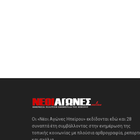
Οι «Νέοι Αγώνες Ηπείρου» εκδίδονται εδώ και 28
συναπτά έτη συμβάλλοντας στην ενημέρωση της
τοπικής κοινωνίας με πλούσια αρθρογραφία, ρεπορτ
και σχόλια.