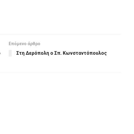
Επόμενο άρθρο
ό
Στη Δερόπολη ο Σπ. Κωνσταντόπουλος