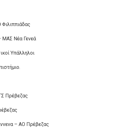
Ο Φιλιππιάδας
 – ΜΑΣ Νέα Γενεά
τικοί Υπάλληλοι
πιστήμιο.
ΠΓΣ Πρέβεζας
Πρέβεζας
Γιάννενα – ΑΟ Πρέβεζας