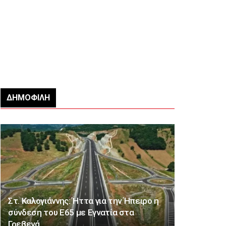
ΔΗΜΟΦΙΛΉ
Στ. Καλογιάννης: Ήττα για την Ήπειρο η
σύνδεση του Ε65 με Εγνατία στα
Γρεβενά