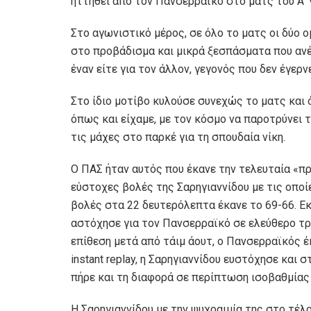
ηττηθεί από τον Πανσερραϊκό στο ματς του Α’ 
Στο αγωνιστικό μέρος, σε όλο το ματς οι δύο 
στο προβάδισμα και μικρά ξεσπάσματα που ανέβ
έναν είτε για τον άλλον, γεγονός που δεν έγερ
Στο ίδιο μοτίβο κυλούσε συνεχώς το ματς και ό
όπως και είχαμε, με τον κόσμο να παροτρύνει τ
τις μάχες στο παρκέ για τη σπουδαία νίκη.
Ο ΠΑΣ ήταν αυτός που έκανε την τελευταία «π
εύστοχες βολές της Σαρηγιαννίδου με τις οποίε
βολές στα 22 δευτερόλεπτα έκανε το 69-66. Εκ
αστόχησε για τον Πανσερραϊκό σε ελεύθερο τρ
επίθεση μετά από τάιμ άουτ, ο Πανσερραϊκός έ
instant replay, η Σαρηγιαννίδου ευστόχησε και 
πήρε και τη διαφορά σε περίπτωση ισοβαθμίας
Η Σαρηγιαννίδου με την ψυχραιμία της στο τέλ