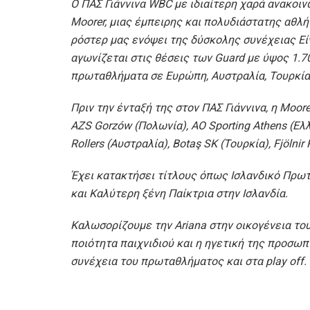
O ΠΑΣ Γιάννινα WBC με ιδιαίτερη χαρά ανακοιν
Moorer, μιας έμπειρης και πολυδιάστατης αθλήτ
ρόστερ μας ενόψει της δύσκολης συνέχειας Είν
αγωνίζεται στις θέσεις των Guard με ύψος 1.7
πρωταθλήματα σε Ευρώπη, Αυστραλία, Τουρκία,
Πριν την ένταξή της στον ΠΑΣ Γιάννινα, η Moo
AZS Gorzów (Πολωνία), AO Sporting Athens (Ελλά
Rollers (Αυστραλία), Botaş SK (Τουρκία), Fjölnir
Έχει κατακτήσει τίτλους όπως Ισλανδικό Πρωτ
και Καλύτερη ξένη Παίκτρια στην Ισλανδία.
Καλωσορίζουμε την Ariana στην οικογένεια του 
ποιότητα παιχνιδιού και η ηγετική της προσω
συνέχεια του πρωταθλήματος και στα play off.