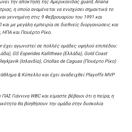
ώνει την απόκτηση της Αμερικανίδας guard, Ariana
ριας, η οποία αναμένεται να ενισχύσει σημαντικά το
αι γεννημένη στις 9 Φεβρουαρίου του 1991 και
0 και με μεγάλη εμπειρία σε διεθνείς διοργανώσεις και
 ΗΠΑ και Πουέρτο Ρίκο.
rer έχει αγωνιστεί σε πολλές ομάδες υψηλού επιπέδου:
δα), GS Esperides Kallitheas (Ελλάδα), Gold Coast
 Reykjavik (Ισλανδία), Criollas de Caguas (Πουέρτο Ρίκο)
άθλημα & Κύπελλο και έχει αναδειχθεί Playoffs MVP
ΠΑΣ Γιάννινα WBC και είμαστε βέβαιοι ότι η πείρα, η
πικότητα θα βοηθήσουν την ομάδα στην δυσκολία