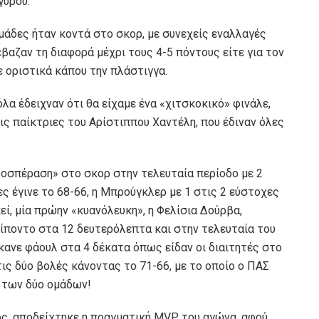
γύρου.
ομάδες ήταν κοντά στο σκορ, με συνεχείς εναλλαγές
αζαν τη διαφορά μέχρι τους 4-5 πόντους είτε για τον
νε οριστικά κάπου την πλάστιγγα.
λα έδειχναν ότι θα είχαμε ένα «χιτσκοκικό» φινάλε,
ις παίκτριες του Αρίστιππου Χαντέλη, που έδιναν όλες
ροσπέραση» στο σκορ στην τελευταία περίοδο με 2
ς έγινε το 68-66, η Μπρούγκλερ με 1 στις 2 εύστοχες
εί, μία πρώην «κυανόλευκη», η Φελίσια Δούρβα,
ίποντο στα 12 δευτερόλεπτα και στην τελευταία του
κανε φάουλ στα 4 δέκατα όπως είδαν οι διαιτητές στο
στις δύο βολές κάνοντας το 71-66, με το οποίο ο ΠΑΣ
 των δύο ομάδων!
ος, αποδείχτηκε η πραγματική MVP του αγώνα, αφού