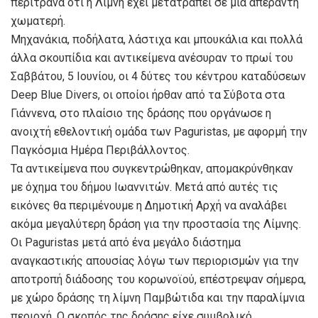
περίτρανα ότι η Λίμνη έχει μετατραπεί σε μια απέραντη
χωματερή.
Μηχανάκια, ποδήλατα, λάστιχα και μπουκάλια και πολλά
άλλα σκουπίδια και αντικείμενα ανέσυραν το πρωί του
Σαββάτου, 5 Ιουνίου, οι 4 δύτες του κέντρου καταδύσεων
Deep Blue Divers, οι οποίοι ήρθαν από τα Σύβοτα στα
Γιάννενα, στο πλαίσιο της δράσης που οργάνωσε η
ανοιχτή εθελοντική ομάδα των Paguristas, με αφορμή την
Παγκόσμια Ημέρα Περιβάλλοντος.
Τα αντικείμενα που συγκεντρώθηκαν, απομακρύνθηκαν
με όχημα του δήμου Ιωαννιτών. Μετά από αυτές τις
εικόνες θα περιμένουμε η Δημοτική Αρχή να αναλάβει
ακόμα μεγαλύτερη δράση για την προστασία της Λίμνης.
Οι Paguristas μετά από ένα μεγάλο διάστημα
αναγκαστικής απουσίας λόγω των περιορισμών για την
αποτροπή διάδοσης του κορωνοϊού, επέστρεψαν σήμερα,
με χώρο δράσης τη λίμνη Παμβώτιδα και την παραλίμνια
περιοχή. Ο σκοπός της δράσης είχε συμβολικό