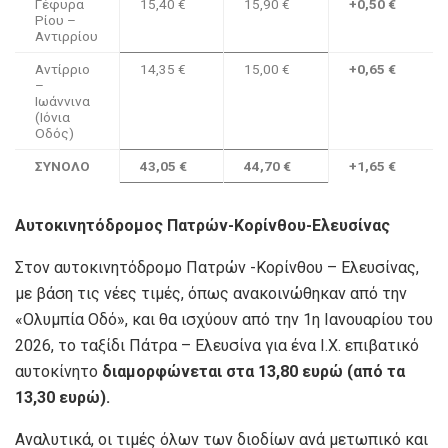
Γέφυρα
15,40 €
15,90 €
+0,50 €
Ρίου –
Αντιρρίου
Αντίρριο
14,35 €
15,00 €
+0,65 €
–
Ιωάννινα
(Ιόνια
Οδός)
ΣΥΝΟΛΟ
43,05 €
44,70 €
+1,65 €
Α
υτοκινητόδρομο
ς
Πατρών-Κορίνθου-Ελευσίνας
Στον αυτοκινητόδρομο Πατρών -Κορίνθου – Ελευσίνας,
με βάση τις νέες τιμές, όπως ανακοινώθηκαν από την
«Ολυμπία Οδό», και θα ισχύουν από την 1η Ιανουαρίου του
2026, το ταξίδι Πάτρα – Ελευσίνα για ένα Ι.Χ. επιβατικό
αυτοκίνητο
διαμορφώνεται στα 13,80 ευρώ (από τα
13,30 ευρώ).
Αναλυτικά, οι τιμές όλων των διοδίων ανά μετωπικό και