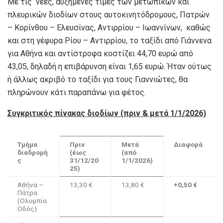
Με τις νέες, αυξημένες τιμές των μετωπικών και
πλευρικών διοδίων στους αυτοκινητόδρομους, Πατρών
– Κορίνθου – Ελευσίνας, Αντιρρίου – Ιωαννίνων, καθώς
και στη γέφυρα Ρίου – Αντιρρίου, το ταξίδι από Γιάννενα
για Αθήνα και αντίστροφα κοστίζει 44,70 ευρώ από
43,05, δηλαδή η επιβάρυνση είναι 1,65 ευρώ. Ήταν ούτως
ή άλλως ακριβό το ταξίδι για τους Γιαννιώτες, θα
πληρώνουν κάτι παραπάνω για φέτος.
Συγκριτικός πίνακας διοδίων (πριν & μετά 1/1/2026)
Τμήμα
Πριν
Μετά
Διαφορά
διαδρομή
(έως
(από
ς
31/12/20
1/1/2026)
25)
Αθήνα –
13,30 €
13,80 €
+0,50 €
Πάτρα
(Ολυμπία
Οδός)