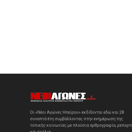
Οι «Νέοι Αγώνες Ηπείρου» εκδίδονται εδώ και 28
συναπτά έτη συμβάλλοντας στην ενημέρωση της
τοπικής κοινωνίας με πλούσια αρθρογραφία, ρεπορτ
και σχόλια.