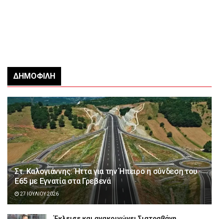
ΔΗΜΟΦΙΛΉ
Στ. Καλογιάννης: Ήττα για την Ήπειρο η σύνδεση του
Ε65 με Εγνατία στα Γρεβενά
27 ΙΟΥΛΊΟΥ 2026
Έκλεισε και ανακοινώνει Σιατραβάνη,