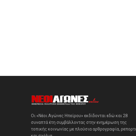
Οι «Νέοι Αγώνες Ηπείρου» εκδίδονται εδώ και 28
συναπτά έτη συμβάλλοντας στην ενημέρωση της
τοπικής κοινωνίας με πλούσια αρθρογραφία, ρεπορτ
και σχόλια.