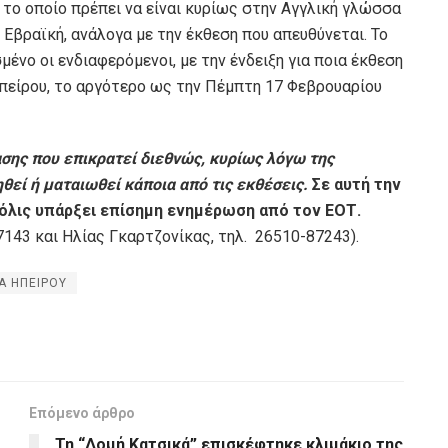
, το οποίο πρέπει να είναι κυρίως στην Αγγλική γλώσσα
ι Εβραϊκή, ανάλογα με την έκθεση που απευθύνεται. Το
ένο οι ενδιαφερόμενοι, με την ένδειξη για ποια έκθεση
Ηπείρου, το αργότερο ως την Πέμπτη 17 Φεβρουαρίου
σης που επικρατεί διεθνώς, κυρίως λόγω της
θεί ή ματαιωθεί κάποια από τις εκθέσεις.
Σε αυτή την
λις υπάρξει επίσημη ενημέρωση από τον ΕΟΤ.
143 και Ηλίας Γκαρτζονίκας, τηλ. 26510-87243).
Α ΗΠΕΙΡΟΥ
Επόμενο άρθρο
Τη “Δομή Κατσικά” επισκέφτηκε κλιμάκιο της