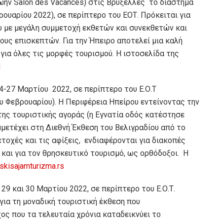
 Salon des Vacances) στις Βρυξέλλες το διάστημα
ουαρίου 2022), σε περίπτερο του ΕΟΤ. Πρόκειται για
ου με μεγάλη συμμετοχή εκθετών και συνεκθετών και
ους επισκεπτών. Για την Ήπειρο αποτελεί μια καλή
για όλες τις μορφές τουρισμού. Η ιστοσελίδα της
u
4-27 Μαρτίου 2022, σε περίπτερο του Ε.Ο.Τ
υ Φεβρουαρίου). Η Περιφέρεια Ηπείρου εντείνοντας την
της τουριστικής αγοράς (η Εγνατία οδός κατέστησε
μετέχει στη Διεθνή Έκθεση του Βελιγραδίου από το
τοχές και τις αφίξεις, ενδιαφέρονται για διακοπές
 και για τον θρησκευτικό τουρισμό, ως ορθόδοξοι. Η
skisajamturizma.rs
29 και 30 Μαρτίου 2022, σε περίπτερο του Ε.Ο.Τ.
για τη μοναδική τουριστική έκθεση που
ος που τα τελευταία χρόνια καταδεικνύει το