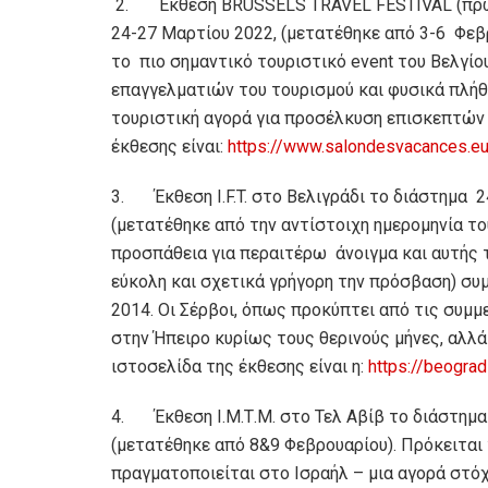
2. Έκθεση BRUSSELS TRAVEL FESTIVAL (πρώην
24-27 Μαρτίου 2022, (μετατέθηκε από 3-6 Φεβρ
το πιο σημαντικό τουριστικό event του Βελγί
επαγγελματιών του τουρισμού και φυσικά πλήθ
τουριστική αγορά για προσέλκυση επισκεπτών 
έκθεσης είναι:
https://www.salondesvacances.e
3. Έκθεση I.F.T. στο Βελιγράδι το διάστημα 2
(μετατέθηκε από την αντίστοιχη ημερομηνία το
προσπάθεια για περαιτέρω άνοιγμα και αυτής 
εύκολη και σχετικά γρήγορη την πρόσβαση) συμ
2014. Οι Σέρβοι, όπως προκύπτει από τις συμμε
στην Ήπειρο κυρίως τους θερινούς μήνες, αλλά
ιστοσελίδα της έκθεσης είναι η:
https://beograd
4. Έκθεση Ι.Μ.Τ.Μ. στο Τελ Αβίβ το διάστημα 
(μετατέθηκε από 8&9 Φεβρουαρίου). Πρόκειται 
πραγματοποιείται στο Ισραήλ – μια αγορά στόχ