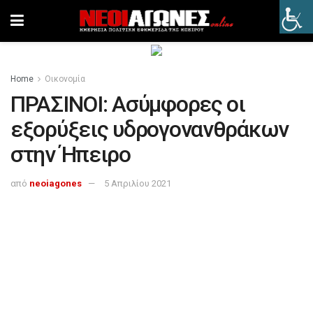
Home
Οικονομία
ΠΡΑΣΙΝΟΙ: Ασύμφορες οι
εξορύξεις υδρογονανθράκων
στην Ήπειρο
από
neoiagones
5 Απριλίου 2021