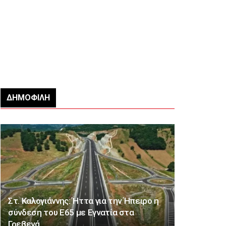
ΔΗΜΟΦΙΛΉ
Στ. Καλογιάννης: Ήττα για την Ήπειρο η
σύνδεση του Ε65 με Εγνατία στα
Γρεβενά