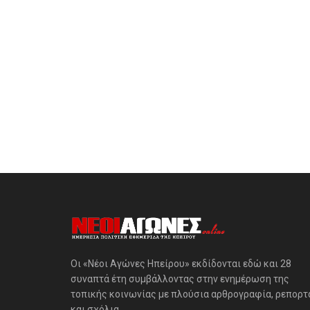
Οι «Νέοι Αγώνες Ηπείρου» εκδίδονται εδώ και 28
συναπτά έτη συμβάλλοντας στην ενημέρωση της
τοπικής κοινωνίας με πλούσια αρθρογραφία, ρεπορτ
και σχόλια.