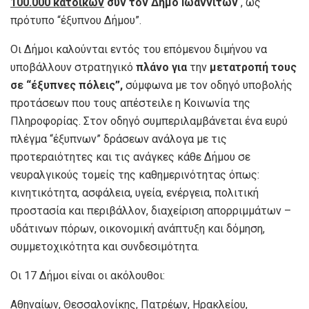
100.000 κατοίκων
συν τον Δήμο Ιωαννιτών
, ως
πρότυπο “έξυπνου Δήμου”.
Οι Δήμοι καλούνται εντός του επόμενου διμήνου να
υποβάλλουν στρατηγικό
πλάνο για
την
μετατροπή
τους
σε “έξυπνες πόλεις”,
σύμφωνα με τον οδηγό υποβολής
προτάσεων που τους απέστειλε η Κοινωνία της
Πληροφορίας. Στον οδηγό συμπεριλαμβάνεται ένα ευρύ
πλέγμα “έξυπνων” δράσεων ανάλογα με τις
προτεραιότητες και τις ανάγκες κάθε Δήμου σε
νευραλγικούς τομείς της καθημερινότητας όπως:
κινητικότητα, ασφάλεια, υγεία, ενέργεια, πολιτική
προστασία και περιβάλλον, διαχείριση απορριμμάτων –
υδάτινων πόρων, οικονομική ανάπτυξη και δόμηση,
συμμετοχικότητα και συνδεσιμότητα.
Οι 17 Δήμοι είναι οι ακόλουθοι:
Αθηναίων, Θεσσαλονίκης, Πατρέων, Ηρακλείου,