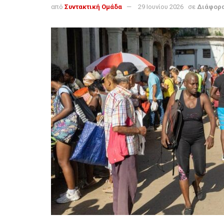
από
Συντακτική Ομάδα
29 Ιουνίου 2026
σε
Διάφορ