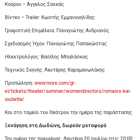
Κούρου – Άγγελος Σακκάς
Βίντεο – Trailer: Κωστής Εμμανουηλίδης
Γραφιστική Επιμέλεια: Παναγιώτης Ανδριανός
Σχεδιασμός Ήχου: Παναγιώτης Παπακώστας
Ηλεκτρολόγος: Βασίλης Μπαλάσκας
Τεχνικός Σκηνής: Λευτέρης Καραμανωλάκης
Προπώληση:
www.more.com/gr-
el/tickets/theater/summer/womendirectors/romaios-kai-
ioulietta/
Και στο ταμείο του Θεάτρου την ημέρα της παράστασης
Ξενάγηση στη Δωδώνη, δωρεάν μεταφορά
Την ημέρα της πρεμιέρας, Δευτέρα 20 Ιουλίου στις 20:00