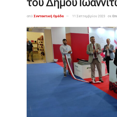
του Δήμου Ιωαννι
από
Συντακτική Ομάδα
11 Σεπτεμβρίου 2023
σε
Επ