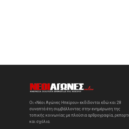
Οι «Νέοι Αγώνες Ηπείρου» εκδίδονται εδώ και 28
συναπτά έτη συμβάλλοντας στην ενημέρωση της
τοπικής κοινωνίας με πλούσια αρθρογραφία, ρεπορτ
και σχόλια.