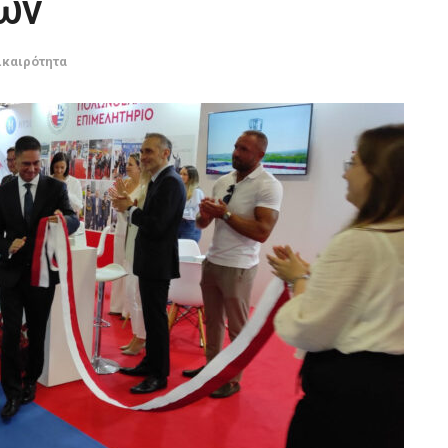
τών
ικαιρότητα