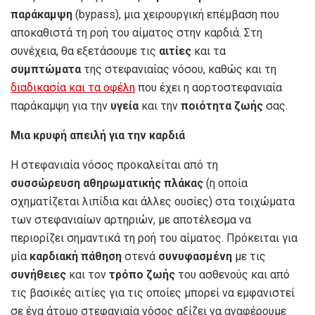
παράκαμψη
(bypass), μια χειρουργική επέμβαση που
αποκαθιστά τη ροή του αίματος στην καρδιά. Στη
συνέχεια, θα εξετάσουμε τις
αιτίες
και τα
συμπτώματα
της στεφανιαίας νόσου, καθώς και τη
διαδικασία και τα οφέλη
που έχει η αορτοστεφανιαία
παράκαμψη για την
υγεία
και την
ποιότητα ζωής
σας.
Μια κρυφή απειλή για την καρδιά
Η στεφανιαία νόσος προκαλείται από τη
συσσώρευση
αθηρωματικής πλάκας
(η οποία
σχηματίζεται λιπίδια και άλλες ουσίες) στα τοιχώματα
των στεφανιαίων αρτηριών, με αποτέλεσμα να
περιορίζει σημαντικά τη ροή του αίματος. Πρόκειται για
μία
καρδιακή πάθηση
στενά
συνυφασμένη
με τις
συνήθειες
και τον
τρόπο ζωής
του ασθενούς και από
τις βασικές αιτίες για τις οποίες μπορεί να εμφανιστεί
σε ένα άτομο στεφανιαία νόσος αξίζει να αναφέρουμε