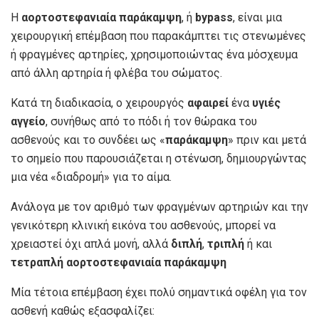
Η
αορτοστεφανιαία παράκαμψη
, ή
bypass
, είναι μια
χειρουργική επέμβαση που παρακάμπτει τις στενωμένες
ή φραγμένες αρτηρίες, χρησιμοποιώντας ένα μόσχευμα
από άλλη αρτηρία ή φλέβα του σώματος.
Κατά τη διαδικασία, ο χειρουργός
αφαιρεί
ένα
υγιές
αγγείο
, συνήθως από το πόδι ή τον θώρακα του
ασθενούς και το συνδέει ως «
παράκαμψη
» πριν και μετά
το σημείο που παρουσιάζεται η στένωση, δημιουργώντας
μια νέα «διαδρομή» για το αίμα.
Ανάλογα με τον αριθμό των φραγμένων αρτηριών και την
γενικότερη κλινική εικόνα του ασθενούς, μπορεί να
χρειαστεί όχι απλά μονή, αλλά
διπλή
,
τριπλή
ή και
τετραπλή αορτοστεφανιαία παράκαμψη
Μία τέτοια επέμβαση έχει πολύ σημαντικά οφέλη για τον
ασθενή καθώς εξασφαλίζει: