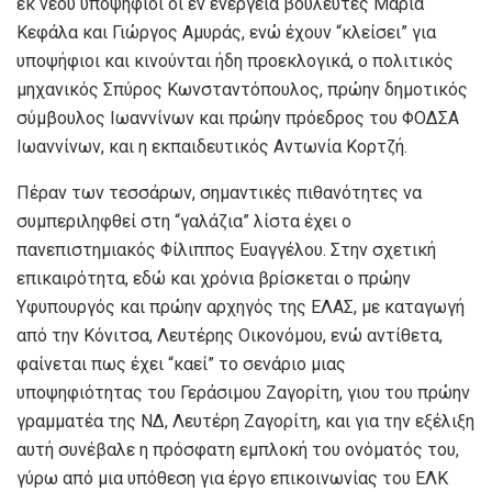
εκ νέου υποψήφιοι οι εν ενεργεία βουλευτές Μαρία
Κεφάλα και Γιώργος Αμυράς, ενώ έχουν “κλείσει” για
υποψήφιοι και κινούνται ήδη προεκλογικά, ο πολιτικός
μηχανικός Σπύρος Κωνσταντόπουλος, πρώην δημοτικός
σύμβουλος Ιωαννίνων και πρώην πρόεδρος του ΦΟΔΣΑ
Ιωαννίνων, και η εκπαιδευτικός Αντωνία Κορτζή.
Πέραν των τεσσάρων, σημαντικές πιθανότητες να
συμπεριληφθεί στη “γαλάζια” λίστα έχει ο
πανεπιστημιακός Φίλιππος Ευαγγέλου. Στην σχετική
επικαιρότητα, εδώ και χρόνια βρίσκεται ο πρώην
Υφυπουργός και πρώην αρχηγός της ΕΛΑΣ, με καταγωγή
από την Κόνιτσα, Λευτέρης Οικονόμου, ενώ αντίθετα,
φαίνεται πως έχει “καεί” το σενάριο μιας
υποψηφιότητας του Γεράσιμου Ζαγορίτη, γιου του πρώην
γραμματέα της ΝΔ, Λευτέρη Ζαγορίτη, και για την εξέλιξη
αυτή συνέβαλε η πρόσφατη εμπλοκή του ονόματός του,
γύρω από μια υπόθεση για έργο επικοινωνίας του ΕΛΚ