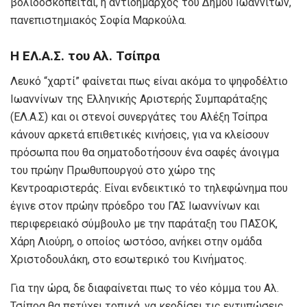
βολιδοσκοπείται, η αντιδήμαρχος του Δήμου Ιωαννιτών,
πανεπιστημιακός Σοφία Μαρκούλα.
Η ΕΛ.Α.Σ. του Αλ. Τσίπρα
Λευκό “χαρτί” φαίνεται πως είναι ακόμα το ψηφοδέλτιο
Ιωαννίνων της Ελληνικής Αριστερής Συμπαράταξης
(ΕΛ.Α.Σ)
και οι στενοί συνεργάτες του Αλέξη Τσίπρα
κάνουν αρκετά επιθετικές κινήσεις, για να κλείσουν
πρόσωπα που θα σηματοδοτήσουν ένα σαφές άνοιγμα
του πρώην Πρωθυπουργού στο χώρο της
Κεντροαριστεράς. Είναι ενδεικτικό το τηλεφώνημα που
έγινε στον πρώην πρόεδρο του ΓΑΣ Ιωαννίνων και
περιφερειακό σύμβουλο με την παράταξη του ΠΑΣΟΚ,
Χάρη Λιούρη, ο οποίος ωστόσο, ανήκει στην ομάδα
Χριστοδουλάκη, στο εσωτερικό του Κινήματος.
Για την ώρα, δε διαφαίνεται πως το νέο κόμμα του Αλ.
Τσίπρα θα πετύχει τοπικά, να κερδίσει τις εντυπώσεις