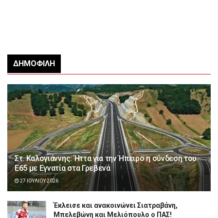
ΔΗΜΟΦΙΛΉ
Στ. Καλογιάννης: Ήττα για την Ήπειρο η σύνδεση του
Ε65 με Εγνατία στα Γρεβενά
27 ΙΟΥΛΊΟΥ 2026
Έκλεισε και ανακοινώνει Σιατραβάνη,
Μπελεβώνη και Μελιόπουλο ο ΠΑΣ!