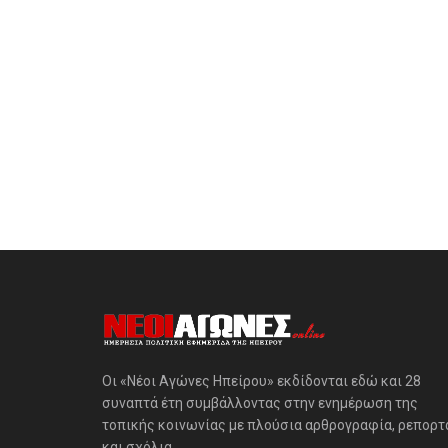
Οι «Νέοι Αγώνες Ηπείρου» εκδίδονται εδώ και 28
συναπτά έτη συμβάλλοντας στην ενημέρωση της
τοπικής κοινωνίας με πλούσια αρθρογραφία, ρεπορτ
και σχόλια.