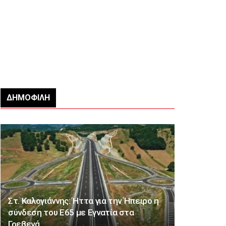
ΔΗΜΟΦΙΛΉ
Στ. Καλογιάννης: Ήττα για την Ήπειρο η
σύνδεση του Ε65 με Εγνατία στα
Γρεβενά