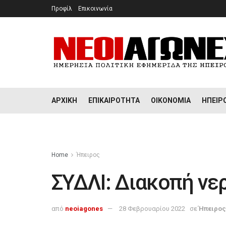
Προφίλ
Επικοινωνία
ΑΡΧΙΚΉ
ΕΠΙΚΑΙΡΌΤΗΤΑ
ΟΙΚΟΝΟΜΊΑ
ΉΠΕΙΡ
Home
Ήπειρος
ΣΥΔΛΙ: Διακοπή νε
από
neoiagones
28 Φεβρουαρίου 2022
σε
Ήπειρος