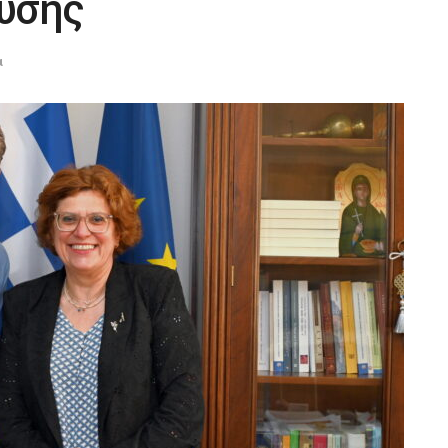
υσης
α