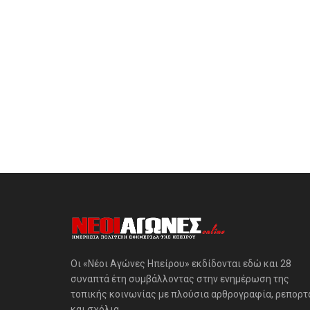
Οι «Νέοι Αγώνες Ηπείρου» εκδίδονται εδώ και 28
συναπτά έτη συμβάλλοντας στην ενημέρωση της
τοπικής κοινωνίας με πλούσια αρθρογραφία, ρεπορτ
και σχόλια.