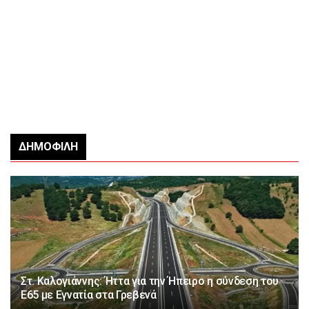
ΔΗΜΟΦΙΛΉ
Στ. Καλογιάννης: Ήττα για την Ήπειρο η σύνδεση του
Ε65 με Εγνατία στα Γρεβενά