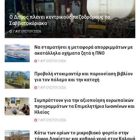
Ο Δήμος πλένει κεντρικούς πεζοδρόμους το
Σαββατοκύριακο
7 ΑΥΓΟΎΣΤΟΥ 2026
Να σταματήσει η μεταφορά απορριμμάτων με
ακατάλληλα οχήματα ζητά η ΠΝΟ
7 ΑΥΓΟΎΣΤΟΥ 2026
Προβολή ντοκιμαντέρ και παρουσίαση βιβλίου
για τον πόλεμο και την κατοχή
7 ΑΥΓΟΎΣΤΟΥ 2026
Συμπράττουν για την αξιοποίηση ευρωπαϊκών
προγραμμάτων τα Επιμελητήρια Ιωαννίνων και
Ηλείας
7 ΑΥΓΟΎΣΤΟΥ 2026
Κάτω των ορίων το μικροβιακό φορτίο στην
τάφρο Λαψίστας και καθαρό νερό στον Καλαμά