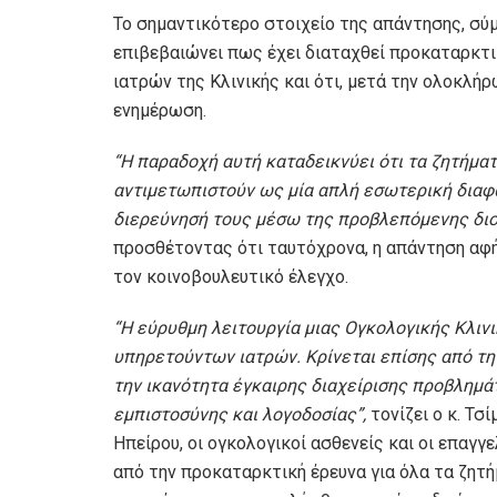
Το σημαντικότερο στοιχείο της απάντησης, σύμφ
επιβεβαιώνει πως έχει διαταχθεί προκαταρκτι
ιατρών της Κλινικής και ότι, μετά την ολοκλή
ενημέρωση.
“
Η παραδοχή αυτή καταδεικνύει ότι τα ζητήμα
αντιμετωπιστούν ως μία απλή εσωτερική διαφω
διερεύνησή τους μέσω της προβλεπόμενης διο
προσθέτοντας ότι ταυτόχρονα, η απάντηση αφ
τον κοινοβουλευτικό έλεγχο.
“
Η εύρυθμη λειτουργία μιας Ογκολογικής Κλινι
υπηρετούντων ιατρών. Κρίνεται επίσης από τη
την ικανότητα έγκαιρης διαχείρισης προβλημά
εμπιστοσύνης και λογοδοσίας
”,
τονίζει ο κ. Τσί
Ηπείρου, οι ογκολογικοί ασθενείς και οι επαγγ
από την προκαταρκτική έρευνα για όλα τα ζητή