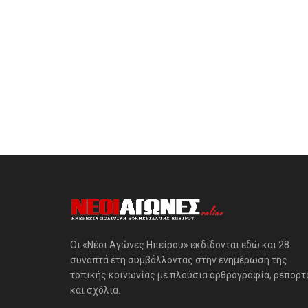
Οι «Νέοι Αγώνες Ηπείρου» εκδίδονται εδώ και 28
συναπτά έτη συμβάλλοντας στην ενημέρωση της
τοπικής κοινωνίας με πλούσια αρθρογραφία, ρεπορτ
και σχόλια.