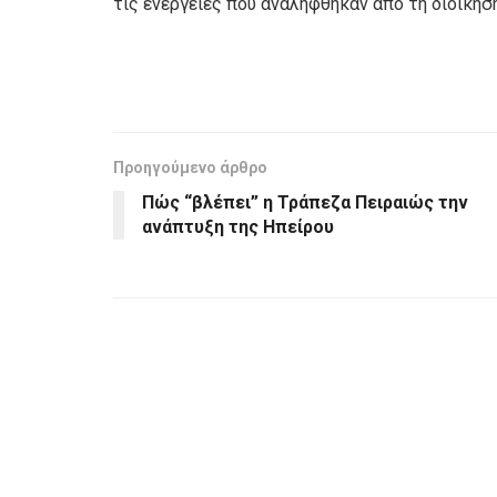
τις ενέργειες που αναλήφθηκαν από τη διοίκησ
Προηγούμενο άρθρο
Πώς “βλέπει” η Τράπεζα Πειραιώς την
ανάπτυξη της Ηπείρου