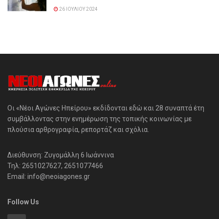
26 ΙΟΥΛΊΟΥ 2024
Οι «Νέοι Αγώνες Ηπείρου» εκδίδονται εδώ και 28 συναπτά έτη
συμβάλλοντας στην ενημέρωση της τοπικής κοινωνίας με
πλούσια αρθρογραφία, ρεπορτάζ και σχόλια.
Διεύθυνση: Ζυγομάλλη 6 Ιωάννινα
Τηλ: 2651027627, 2651077466
Email: info@neoiagones.gr
Follow Us