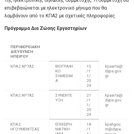
της ηλεκτρονικής δήλωσης συμμετοχής. Η συμμετοχή θα
επιβεβαιώνεται με ηλεκτρονικό μήνυμα που θα
λαμβάνουν από το ΚΠΑ2 με σχετικές πληροφορίες.
Πρόγραμμα Δια Ζώσης Εργαστηρίων
ΠΕΡΙΦΕΡΕΙΑΚΗ
ΔΙΕΥΘΥΝΣΗ
ΗΠΕΙΡΟΥ
ΚΠΑ2 ΑΡΤΑΣ
ΒΙΟΓΡΑΦΙ
13
kpaarta@
ΚΟ
/1
dypa.gov.
ΣΗΜΕΙΩΜ
1/
gr
Α
20
24
ΚΠΑ2 ΑΡΤΑΣ
ΣΥΝΕΝΤΕ
21
kpaarta@
ΥΞΗ
/1
dypa.gov.
1/
gr
20
24
ΚΠΑ2
ΕΠΙΧΕΙΡΗ
18
kpahgou
ΗΓΟΥΜΕΝΙΤΣΑΣ
ΜΑΤΙΚΗ
/1
m@dypa.
ΙΔΕΑ
1/
gov.gr