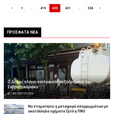
1
…
419
420
421
…
524
ΠΡΌΣΦΑΤΑ ΝΈΑ
Ο Δήμος πλένει κεντρικούς πεζοδρόμους το
Σαββατοκύριακο
7 ΑΥΓΟΎΣΤΟΥ 2026
Να σταματήσει η μεταφορά απορριμμάτων με
ακατάλληλα οχήματα ζητά η ΠΝΟ