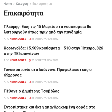
Home
Category
Επικαιρότητα
Επικαιρότητα
Πλεύρης: Έως τις 15 Μαρτίου τα νοσοκομεία θα
ΕΠΙΚΑΙΡΌΤΗΤΑ
λειτουργούν όπως πριν από την πανδημία
ΑΠΌ
NEOIAGONES
25 ΦΕΒΡΟΥΑΡΊΟΥ 2022
Κορωνοϊός: 15.909 κρούσματα – 510 στην Ήπειρο, 326
ΕΠΙΚΑΙΡΌΤΗΤΑ
στην ΠΕ Ιωαννίνων
ΑΠΌ
NEOIAGONES
25 ΦΕΒΡΟΥΑΡΊΟΥ 2022
Γυναικοκτονία στα Ιωάννινα: Προφυλακιστέος ο
ΕΠΙΚΑΙΡΌΤΗΤΑ
69χρονος
ΑΠΌ
NEOIAGONES
25 ΦΕΒΡΟΥΑΡΊΟΥ 2022
Πέθανε ο Δημήτρης Τσοβόλας
ΕΠΙΚΑΙΡΌΤΗΤΑ
ΑΠΌ
NEOIAGONES
25 ΦΕΒΡΟΥΑΡΊΟΥ 2022
Εντοπίστηκε και έκτη απανθρακωμένη σορός στο
ΕΠΙΚΑΙΡΌΤΗΤΑ