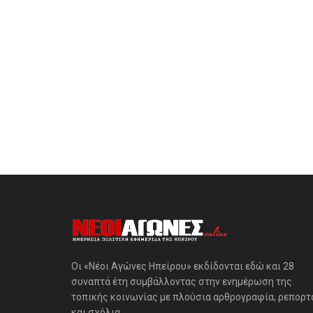
Οι «Νέοι Αγώνες Ηπείρου» εκδίδονται εδώ και 28
συναπτά έτη συμβάλλοντας στην ενημέρωση της
τοπικής κοινωνίας με πλούσια αρθρογραφία, ρεπορτ
και σχόλια.