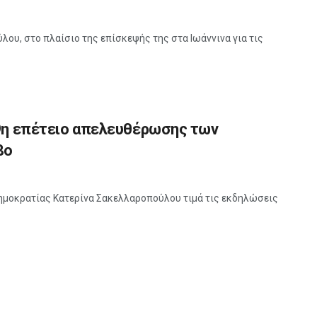
ου, στο πλαίσιο της επίσκεψής της στα Ιωάννινα για τις
09η επέτειο απελευθέρωσης των
βο
Δημοκρατίας Κατερίνα Σακελλαροπούλου τιμά τις εκδηλώσεις