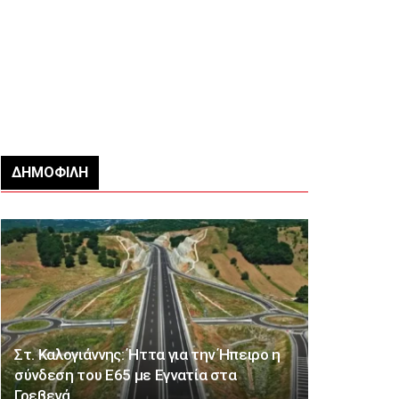
ΔΗΜΟΦΙΛΉ
Στ. Καλογιάννης: Ήττα για την Ήπειρο η
σύνδεση του Ε65 με Εγνατία στα
Γρεβενά