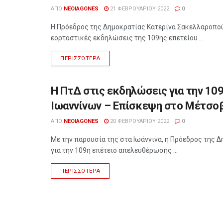
ΑΠΌ
NEOIAGONES
21 ΦΕΒΡΟΥΑΡΊΟΥ 2022
0
Η Πρόεδρος της Δημοκρατίας Κατερίνα Σακελλαροπούλ
εορταστικές εκδηλώσεις της 109ης επετείου ...
ΠΕΡΙΣΣΌΤΕΡΑ
Η ΠτΔ στις εκδηλώσεις για την 1
ΕΠΙΚΑΙΡΌΤΗΤΑ
Ιωαννίνων – Επίσκεψη στο Μέτσο
ΑΠΌ
NEOIAGONES
20 ΦΕΒΡΟΥΑΡΊΟΥ 2022
0
Με την παρουσία της στα Ιωάννινα, η Πρόεδρος της 
για την 109η επέτειο απελευθέρωσης ...
ΠΕΡΙΣΣΌΤΕΡΑ