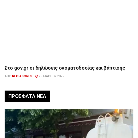
Στο gov.gr οι δηλώσεις ονοματοδοσίας και βάπτισης
ΕΠΙΚΑΙΡΌΤΗΤΑ
ΑΠΌ
NEOIAGONES
29 ΜΑΡΤΊΟΥ 2022
ΠΡΌΣΦΑΤΑ ΝΈΑ