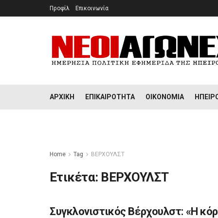
Προφίλ
Επικοινωνία
ΑΡΧΙΚΉ
ΕΠΙΚΑΙΡΌΤΗΤΑ
ΟΙΚΟΝΟΜΊΑ
ΉΠΕΙΡ
Home
Tag
ΒΕΡΧΟΥΛΣΤ
Ετικέτα:
ΒΕΡΧΟΥΛΣΤ
Συγκλονιστικός Βέρχουλστ: «Η κόρ
ΑΘΛΗΤΙΣΜΌΣ