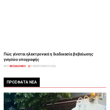
Πώς γίνεται ηλεκτρονικά η διαδικασία βεβαίωσης
ΕΠΙΚΑΙΡΌΤΗΤΑ
γνησίου υπογραφής
ΑΠΌ
NEOIAGONES
3 ΦΕΒΡΟΥΑΡΊΟΥ 2022
ΠΡΌΣΦΑΤΑ ΝΈΑ