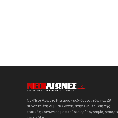
Οι «Νέοι Αγώνες Ηπείρου» εκδίδονται εδώ και 28
συναπτά έτη συμβάλλοντας στην ενημέρωση της
τοπικής κοινωνίας με πλούσια αρθρογραφία, ρεπορτ
και σχόλια.