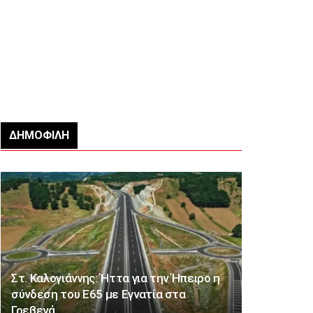
ΔΗΜΟΦΙΛΉ
Στ. Καλογιάννης: Ήττα για την Ήπειρο η
σύνδεση του Ε65 με Εγνατία στα
Γρεβενά