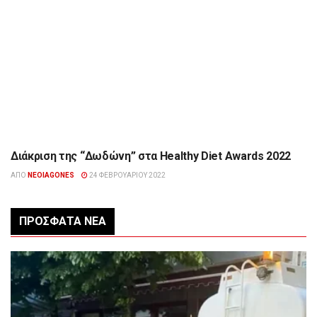
Διάκριση της “Δωδώνη” στα Healthy Diet Awards 2022
ΔΙΆΦΟΡΑ
ΑΠΌ
NEOIAGONES
24 ΦΕΒΡΟΥΑΡΊΟΥ 2022
ΠΡΌΣΦΑΤΑ ΝΈΑ