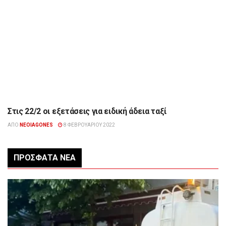
Στις 22/2 οι εξετάσεις για ειδική άδεια ταξί
ΔΙΆΦΟΡΑ
ΑΠΌ
NEOIAGONES
8 ΦΕΒΡΟΥΑΡΊΟΥ 2022
ΠΡΌΣΦΑΤΑ ΝΈΑ