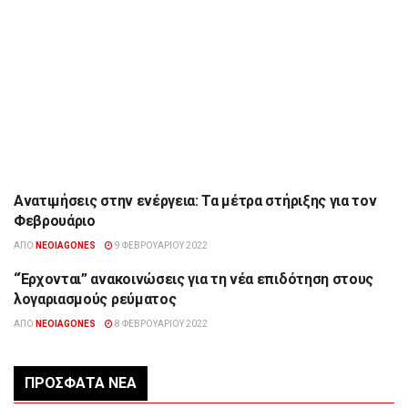
Ανατιμήσεις στην ενέργεια: Τα μέτρα στήριξης για τον
ΕΠΙΚΑΙΡΌΤΗΤΑ
Φεβρουάριο
ΑΠΌ
NEOIAGONES
9 ΦΕΒΡΟΥΑΡΊΟΥ 2022
“Έρχονται” ανακοινώσεις για τη νέα επιδότηση στους
ΟΙΚΟΝΟΜΊΑ
λογαριασμούς ρεύματος
ΑΠΌ
NEOIAGONES
8 ΦΕΒΡΟΥΑΡΊΟΥ 2022
ΠΡΌΣΦΑΤΑ ΝΈΑ