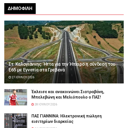
ΔΗΜΟΦΙΛΉ
Στ. Καλογιάννης: Ήττα για την Ήπειρο η σύνδεση του
Ε65 με Εγνατία στα Γρεβενά
27 ΙΟΥΛΊΟΥ 2026
Έκλεισε και ανακοινώνει Σιατραβάνη,
Μπελεβώνη και Μελιόπουλο ο ΠΑΣ!
28 ΙΟΥΛΊΟΥ 2026
ΠΑΣ ΓΙΑΝΝΙΝΑ: Hλεκτρονική πώληση
εισιτηρίων διαρκείας