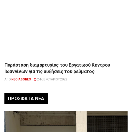
Παράσταση διαμαρτυρίας του Εργατικού Κέντρου
ΉΠΕΙΡΟΣ
Ιωαννίνων για τις αυξήσεις του ρεύματος
ΑΠΌ
NEOIAGONES
2 ΦΕΒΡΟΥΑΡΊΟΥ 2022
ΠΡΌΣΦΑΤΑ ΝΈΑ