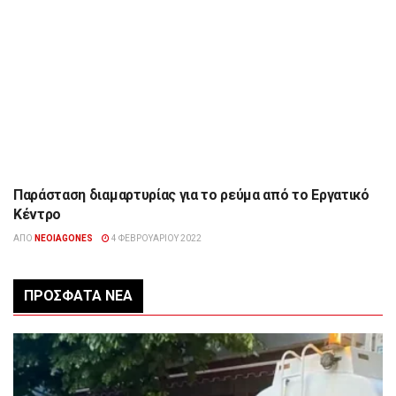
Παράσταση διαμαρτυρίας για το ρεύμα από το Εργατικό
ΉΠΕΙΡΟΣ
Κέντρο
ΑΠΌ
NEOIAGONES
4 ΦΕΒΡΟΥΑΡΊΟΥ 2022
ΠΡΌΣΦΑΤΑ ΝΈΑ