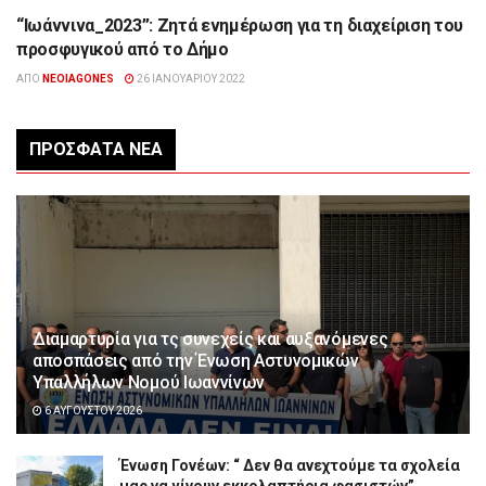
“Ιωάννινα_2023”: Ζητά ενημέρωση για τη διαχείριση του
ΉΠΕΙΡΟΣ
προσφυγικού από το Δήμο
ΑΠΌ
NEOIAGONES
26 ΙΑΝΟΥΑΡΊΟΥ 2022
ΠΡΌΣΦΑΤΑ ΝΈΑ
Διαμαρτυρία για τς συνεχείς και αυξανόμενες
αποσπάσεις από την Ένωση Αστυνομικών
Υπαλλήλων Νομού Ιωαννίνων
6 ΑΥΓΟΎΣΤΟΥ 2026
Ένωση Γονέων: “ Δεν θα ανεχτούμε τα σχολεία
μας να γίνουν εκκολαπτήρια φασιστών”