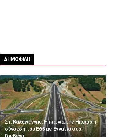
ΔΗΜΟΦΙΛΉ
Στ. Καλογιάννης: Ήττα για την Ήπειρο η
σύνδεση του Ε65 με Εγνατία στα
Γρεβενά