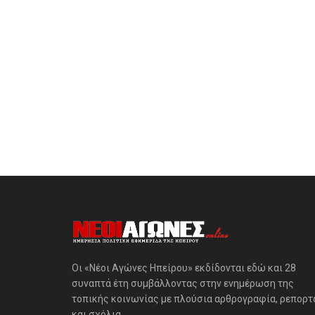
Οι «Νέοι Αγώνες Ηπείρου» εκδίδονται εδώ και 28
συναπτά έτη συμβάλλοντας στην ενημέρωση της
τοπικής κοινωνίας με πλούσια αρθρογραφία, ρεπορτ
και σχόλια.